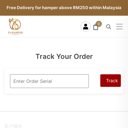
Free Delivery for hamper above RM250 within Malaysia
0
Track Your Order
Track
客户服务