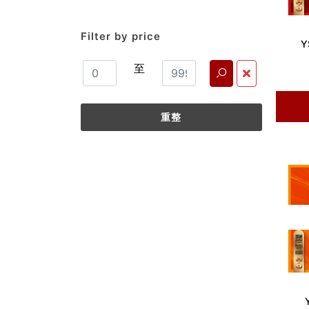
Filter by price
Y
至
重整