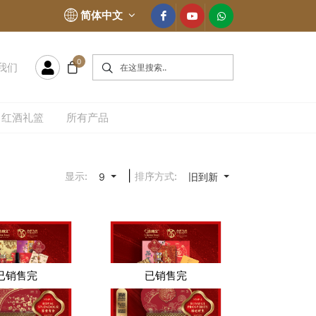
简体中文
0
我们
红酒礼篮
所有产品
|
显示:
排序方式:
9
旧到新
已销售完
已销售完